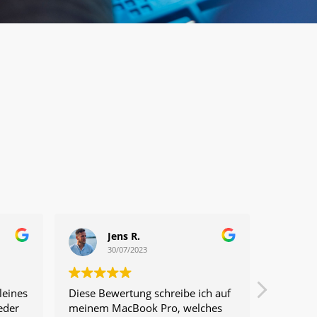
Jens R.
30/07/2023
leines
Diese Bewertung schreibe ich auf
Habe ein
eder
meinem MacBook Pro, welches
Laut Gra