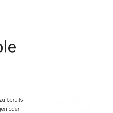
ple
u bereits
gen oder